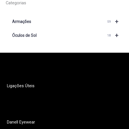
Categorias
+
Armações
59
+
Óculos de Sol
18
Ligações Úteis
Política de Privacidade
Contactos
Danell Eyewear