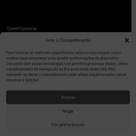
Política de privacidad
Contacto
Danell Eyewear
Gerir o Consentimento
Quiénes somos
Dónde comprar
Para fornecer as melhores experiências, usamos tecnologias como
Ayuda
cookies para armazenar e/ou aceder a informações do dispositivo.
Consentir com essas tecnologias nos permitirá processar dados, como
comportamento de navegação ou IDs exclusivos neste site. Não
Prooptica
consentir ou retirar o consentimento pode afetar negativamante certos
recursos e funções.
Teléfono:
(+351) 213 616 580
(Llamada a red fija nacional)
Aceitar
Correo electrónico:
prooptica@prooptica.pt
Negar
Ver preferências
Copyright © Prooptica