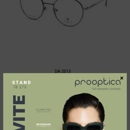
DA 2013
×