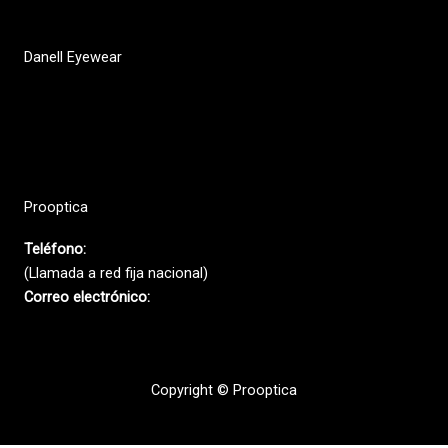
Danell Eyewear
Quiénes somos
Dónde comprar
Ayuda
Prooptica
Teléfono:
(+351) 213 616 580
(Llamada a red fija nacional)
Correo electrónico:
prooptica@prooptica.pt
Copyright © Prooptica