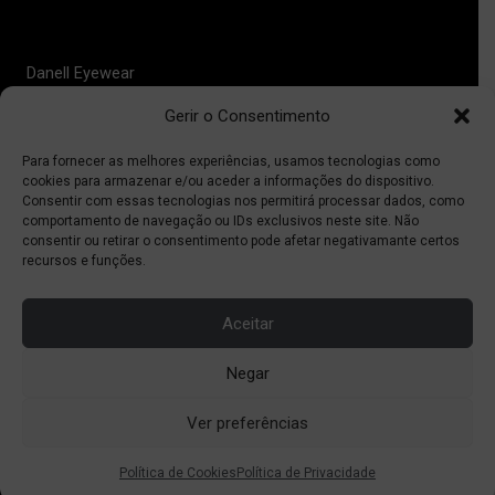
Contactos
Danell Eyewear
Gerir o Consentimento
Quem somos
Onde comprar
Para fornecer as melhores experiências, usamos tecnologias como
Ajuda
cookies para armazenar e/ou aceder a informações do dispositivo.
Consentir com essas tecnologias nos permitirá processar dados, como
comportamento de navegação ou IDs exclusivos neste site. Não
Prooptica
consentir ou retirar o consentimento pode afetar negativamante certos
recursos e funções.
Telefone:
(+351) 213 616 580
(Chamada para rede fixa nacional)
Aceitar
Email:
prooptica@prooptica.pt
Negar
Ver preferências
Copyright © Prooptica
Política de Cookies
Política de Privacidade