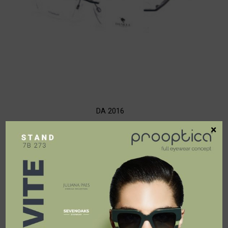
DA 2016
×