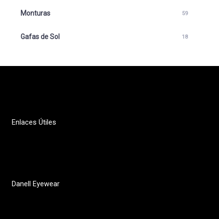
Monturas
59
Gafas de Sol
18
Enlaces Útiles
Política de privacidad
Contacto
Danell Eyewear
Quiénes somos
Dónde comprar