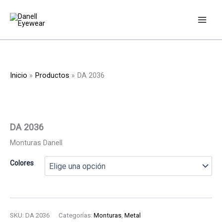
Ir
al
contenido
Inicio
Productos
DA 2036
DA 2036
Monturas Danell
Colores
SKU:
DA 2036
Categorías:
Monturas
,
Metal