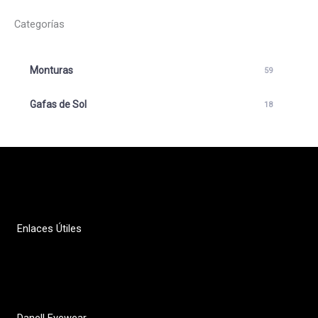
Categorías
Monturas
59
Gafas de Sol
18
Enlaces Útiles
Política de privacidad
Contacto
Danell Eyewear